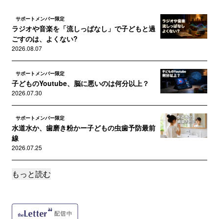
サポートメンバー限定
ラジオや音楽を「流しっぱなし」で子どもと過
ごすのは、よくない?
2026.08.07
サポートメンバー限定
子どものYoutube、脳に悪いのは何分以上？
2026.07.30
サポートメンバー限定
水道水か、歯磨き粉かー子どもの虫歯予防最前
線
2026.07.25
もっと読む
サポートメンバー限定
「海より川が危ない」は本当？溺水から我が子
を守る新常識
2026.07.20